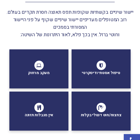
יישור שיניים בקשתיות שקופות תפס תאוצה חסרת תקדים בעולם.
רוב המטופלים מעדיפים יישור שיניים שקוף על פני היישור
המסורתי בסמכים
וחוטי ברזל. אין בכך פלא, לאור היתרונות של השיטה:
המטופל מחליף קשתיות בבית, ביקור
קשתיות בלתי נראות ושקופות
במרפאה אחת לחודשיים בלבד
טיפול אסטתי ודיסקרטי
מעקב מרחוק
אין ברזלים שמפריעים, ניתן להורדה
אין ברזלים שהמזון "נתקע" בתוכם
לצחצוח שיניים
צחצוח/חוט דנטלי בקלות
אין מגבלות תזונה
פתח סרגל נגישות